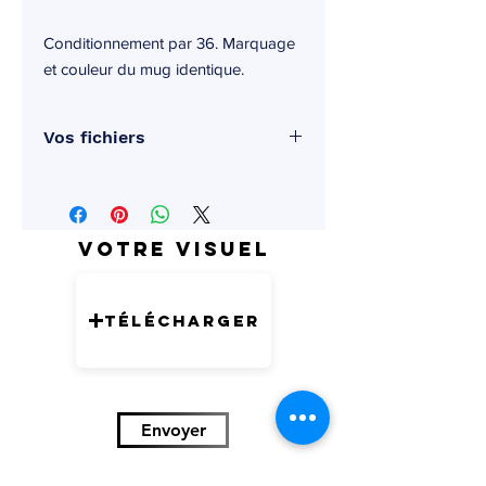
Conditionnement par 36. Marquage
et couleur du mug identique.
Vos fichiers
Pensez à renommer vos fichiers avec
votre nom / celui de votre entreprise /
de votre association / de votre
Votre visuel
organisme et l'article sur lequel vous
souhaitez le marquer.
Télécharger
Envoyer