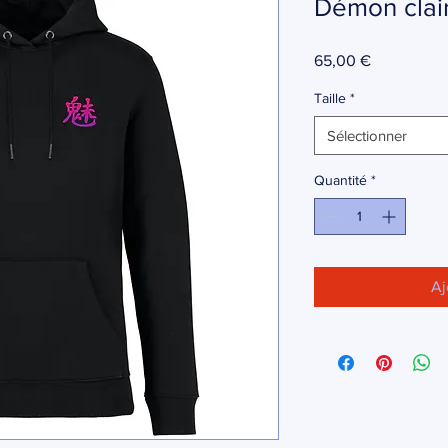
Démon clair
Prix
65,00 €
Taille
*
Sélectionner
Quantité
*
Aj