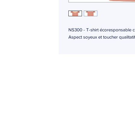
NS300 - T-shirt écoresponsable c
Aspect soyeux et toucher qualitatif
Ogma
24 rue des moulissards
21240 Talant