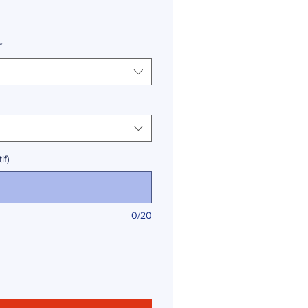
*
if)
0/20