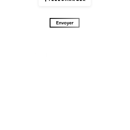
Envoyer
i sommes
Nos marquages
Nos mar
nous ?
Nos autres sites
Sublimation 360°