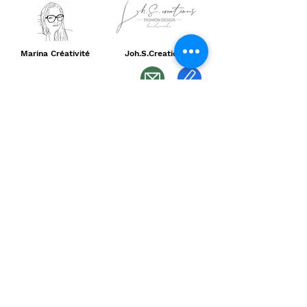
Marina Créativité
Joh.S.Creations
Ogma
24 rue des moulissards
21240 Talant
Je m'abonne
Notre histoire
Notre blog
Qui sommes
nous ?
Nos marquages
Nos marques
Nos réalisations
Nos autres sites
Sublimation 360°