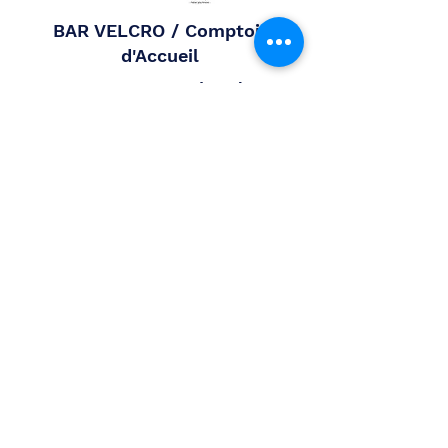
BAR VELCRO / Comptoir
d'Accueil
BEAN BAG Coussin Géant
AIR SIT
Pouf Gonflable
Drapeau de Supporter
Facile à installer et démonter, ce
comptoir personnalisé se déploie en
mode parapluie en 2 secondes. La
tablette supérieure est arrondie sur la
face avant. Une tablette intérieure est
dans la même finition. Le visuel du
comptoir en polyester sublimé 230g/m²
traitée anti-feu norme européenne B1,
est fixé par un velcro de 5cm sur le
contour.
Ce grand coussin personnalisé et
publicitaire à billes est réalisé en
polyester avec une impression en
sublimation numérique en recto-verso.