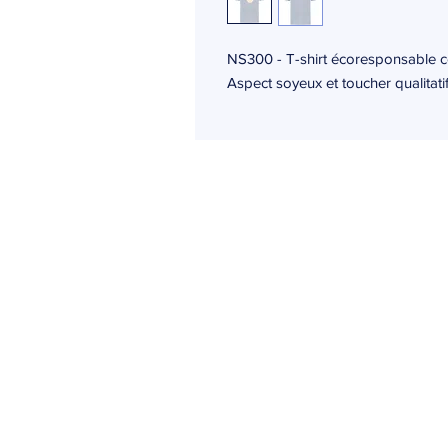
NS300 - T-shirt écoresponsable c
Aspect soyeux et toucher qualitatif
Ogma
24 rue des moulissards
21240 Talant