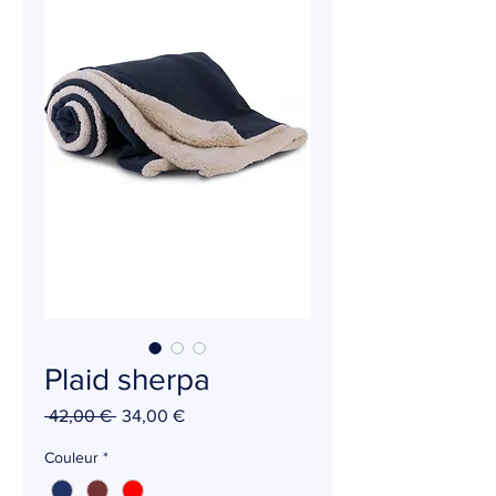
Plaid sherpa
Prix
Prix
 42,00 € 
34,00 €
original
promotionnel
Couleur
*