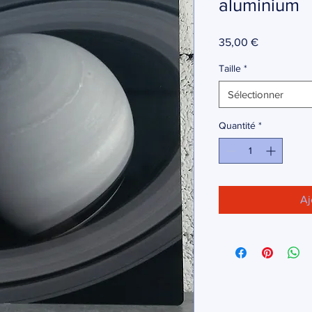
aluminium
Prix
35,00 €
Taille
*
Sélectionner
Quantité
*
Aj