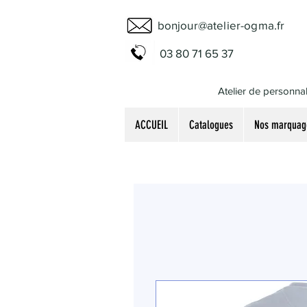
bonjour@atelier-ogma.fr
03 80 71 65 37
Atelier de personnal
ACCUEIL
Catalogues
Nos marquag