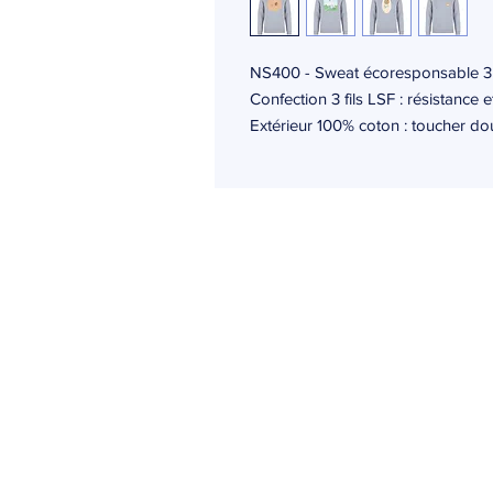
NS400 - Sweat écoresponsable 35
Confection 3 fils LSF : résistance et
Extérieur 100% coton : toucher do
Ogma
24 rue des moulissards
21240 Talant