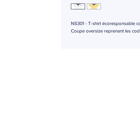
NS301 - T-shirt écoresponsable 
Coupe oversize reprenant les codes
Ogma
24 rue des moulissards
21240 Talant