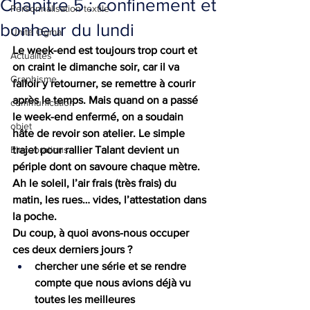
Chapitre 5 : confinement et
Personnalisation textile
bonheur du lundi
Unité Ogma
Le week-end est toujours trop court et 
Actualités
on craint le dimanche soir, car il va 
Graphisme
falloir y retourner, se remettre à courir 
après le temps. Mais quand on a passé 
communication
le week-end enfermé, on a soudain 
objet
hâte de revoir son atelier. Le simple 
Elucubrations
trajet pour rallier Talant devient un 
périple dont on savoure chaque mètre. 
Ah le soleil, l’air frais (très frais) du 
matin, les rues… vides, l’attestation dans 
la poche.
Du coup, à quoi avons-nous occuper 
ces deux derniers jours ?
chercher une série et se rendre 
compte que nous avions déjà vu 
toutes les meilleures