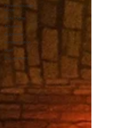
Personnalisation
textile
Unité Ogma
Actualités
Graphisme
communication
objet
Elucubrations