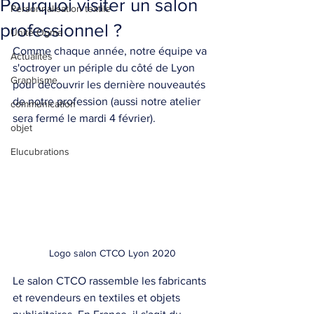
Pourquoi visiter un salon
Personnalisation textile
professionnel ?
Unité Ogma
Comme chaque année, notre équipe va 
Actualités
s'octroyer un périple du côté de Lyon 
Graphisme
pour découvrir les dernière nouveautés 
de notre profession (aussi notre atelier 
communication
sera fermé le mardi 4 février).
objet
Elucubrations
Logo salon CTCO Lyon 2020
Le salon CTCO rassemble les fabricants 
et revendeurs en textiles et objets 