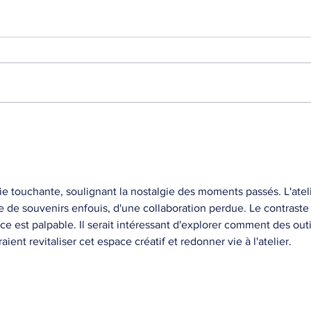
Chapitre 8 : les conditions
Chapi
générales pour être chef
conf
d’entreprise
 touchante, soulignant la nostalgie des moments passés. L'ateli
e de souvenirs enfouis, d'une collaboration perdue. Le contraste
nce est palpable. Il serait intéressant d'explorer comment des outi
nt revitaliser cet espace créatif et redonner vie à l'atelier.