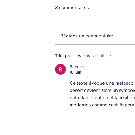
3 commentaires
Rédigez un commentaire...
Pourquoi personnaliser des
Trier par :
Les plus récents
textiles ?
Rebeca
18 juin
Ce texte évoque une mélancolie
désert devient alors un symbol
entre la déception et la résilie
modernes comme cashlib pourraie