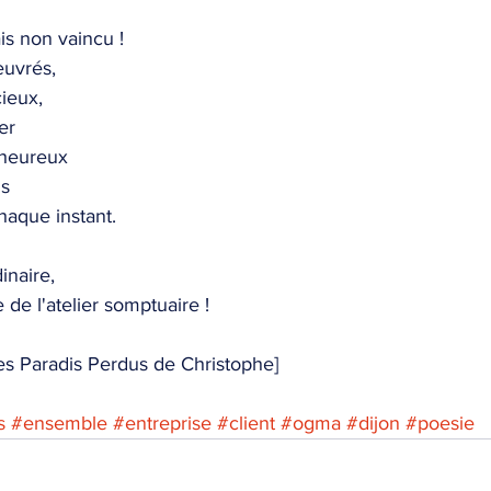
s non vaincu !
euvrés,
cieux,
er
nheureux
is
haque instant.
inaire,
de l'atelier somptuaire !
des Paradis Perdus de Christophe]
s
#ensemble
#entreprise
#client
#ogma
#dijon
#poesie