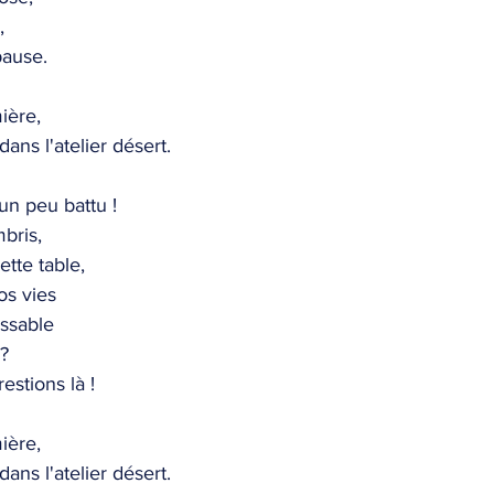
,
ause.
ière,
dans l'atelier désert.
un peu battu !
bris,
ette table,
s vies
issable
 ?
estions là !
ière,
dans l'atelier désert.