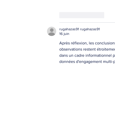
J'aime
Répondre
rugahazas91 rugahazas91
16 juin
Après réflexion, les conclusio
observations restent étroiteme
dans un cadre informationnel p
données d'engagement multi-p