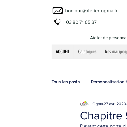
bonjour@atelier-ogma.fr
03 80 71 65 37
Atelier de personnal
ACCUEIL
Catalogues
Nos marquag
Tous les posts
Personnalisation t
Ogma
27 avr. 2020
Elucubrations
Chapitre 9
Devant cette porte cl