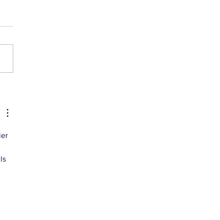
tre 7 : j’peux pas, j’ai
inement !
er 
 
ls 